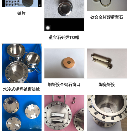
铍片
钛合金钎焊蓝宝石
蓝宝石钎焊TO帽
铜钎接金钢石窗口
陶瓷钎接
水冷式铜焊铍窗法兰