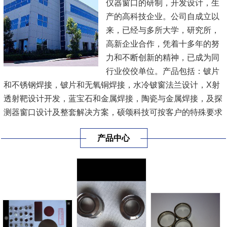
仪器窗口的研制，开发设计，生
产的高科技企业。公司自成立以
来，已经与多所大学，研究所，
高新企业合作，凭着十多年的努
力和不断创新的精神，已成为同
行业佼佼单位。产品包括：铍片
和不锈钢焊接，铍片和无氧铜焊接，水冷铍窗法兰设计，X射
透射靶设计开发，蓝宝石和金属焊接，陶瓷与金属焊接，及探
测器窗口设计及整套解决方案，硕颂科技可按客户的特殊要求
定制，并可适应客户进步发展的需求，公司为我国航天X射线
产品中心
探测事业，分析测试仪器，医疗设备，工业探测设备等领域提
供了更有效，更便捷的服务！欢迎国内外客户来电咨询，探
讨！
&...
[查看详情]