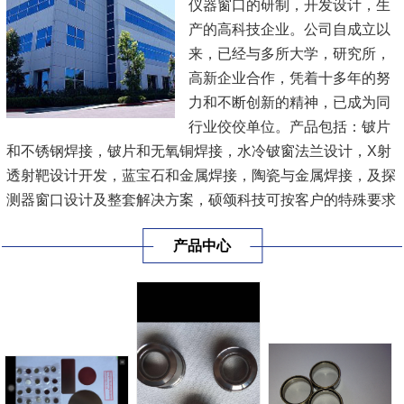
仪器窗口的研制，开发设计，生
产的高科技企业。公司自成立以
来，已经与多所大学，研究所，
高新企业合作，凭着十多年的努
力和不断创新的精神，已成为同
行业佼佼单位。产品包括：铍片
和不锈钢焊接，铍片和无氧铜焊接，水冷铍窗法兰设计，X射
透射靶设计开发，蓝宝石和金属焊接，陶瓷与金属焊接，及探
测器窗口设计及整套解决方案，硕颂科技可按客户的特殊要求
定制，并可适应客户进步发展的需求，公司为我国航天X射线
产品中心
探测事业，分析测试仪器，医疗设备，工业探测设备等领域提
供了更有效，更便捷的服务！欢迎国内外客户来电咨询，探
讨！
&...
[查看详情]