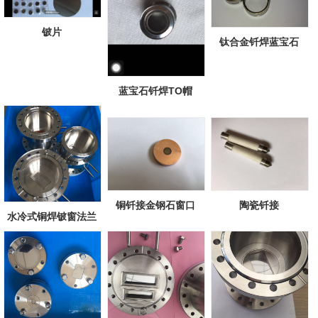
铍片
钛合金钎焊蓝宝石
蓝宝石钎焊TO帽
铜钎接金钢石窗口
陶瓷钎接
水冷式铜焊铍窗法兰